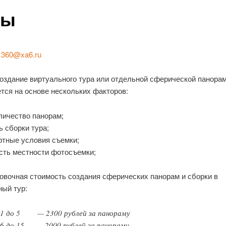
ны
:
360@xa6.ru
создание виртуального тура или отдельной сферической панора
тся на основе нескольких факторов:
личество панорам;
 сборки тура;
ртные условия съемки;
сть местности фотосъемки;
овочная стоимость создания сферических панорам и сборки в
ный тур:
 1 до 5 — 2300 рублей за панораму
 6 до 15 — 2000 рублей за панораму