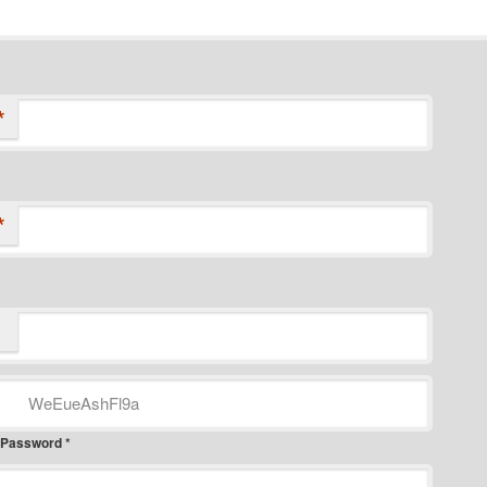
*
*
 Password *