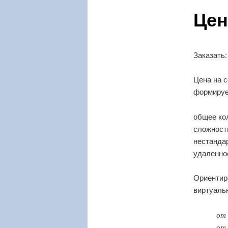
Це
содержимому
Заказать
Цена на 
формируе
общее ко
сложность
нестанда
удаленно
Ориентир
виртуаль
от
от